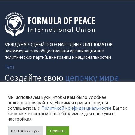
МЕЖДУНАРОДНЫЙ СОЮЗ НАРОДНЫХ ДИПЛОМАТОВ,
некоммерческая общественная организация вне
политических партий, вне границ и национальностей.
Тест
Создайте свою
цепочку мира
Мы используем куки, чтобы вам было удобнее
пользоваться сайтом. Нажимая принять все, вы
соглашаетесь с
Политикой конфиденциальности
. Вы так
©
СОЮЗ "ФОРМУЛА МИРА"
2020 - 2026. Все права
же можете настроить необходимые для вас куки в
защищены.
formulapeace.ru/
настройках.
Разработка и продвижение
настройки куки
Принять