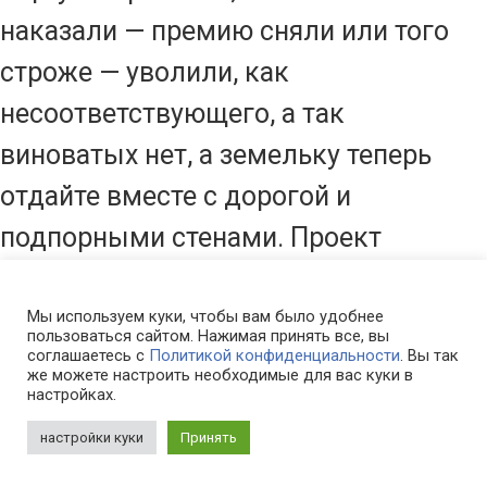
наказали — премию сняли или того
строже — уволили, как
несоответствующего, а так
виноватых нет, а земельку теперь
отдайте вместе с дорогой и
подпорными стенами. Проект
можете оставить себе, новый
хозяин другой нарисует, не
Мы используем куки, чтобы вам было удобнее
пользоваться сайтом. Нажимая принять все, вы
проблема.»
соглашаетесь с
Политикой конфиденциальности
. Вы так
же можете настроить необходимые для вас куки в
настройках.
— Это и по закону, и по понятиям
настройки куки
Принять
наш участок, мы же аренду