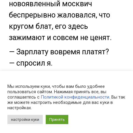
новоявленный москвич
беспрерывно жаловался, что
кругом блат, его здесь
зажимают и совсем не ценят.
— Зарплату вовремя платят?
— спросил я.
— Конечно, а как иначе? —
Мы используем куки, чтобы вам было удобнее
удивился чиновник.
пользоваться сайтом. Нажимая принять все, вы
соглашаетесь с
Политикой конфиденциальности
. Вы так
— Вот и радуйся, а то на
же можете настроить необходимые для вас куки в
настройках.
станции зарплату утками
настройки куки
Принять
дают.