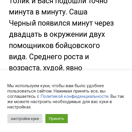
Толик и Вася подошли точно
минута в минуту. Саша
Черный появился минут через
двадцать в окружении двух
помощников бойцовского
вида. Среднего роста и
возраста, худой, явно
кавказской внешности, в
Мы используем куки, чтобы вам было удобнее
темной рубашке, он никак не
пользоваться сайтом. Нажимая принять все, вы
соглашаетесь с
Политикой конфиденциальности
. Вы так
соответствовал моему
же можете настроить необходимые для вас куки в
настройках.
представлению об одном из
настройки куки
Принять
главарей бандитского мира